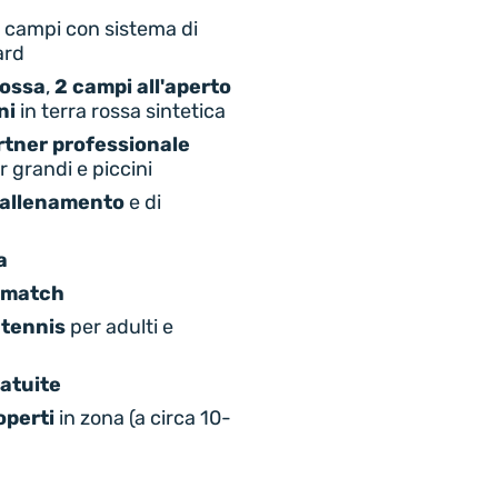
 campi con sistema di
ard
rossa
,
2 campi all'aperto
ni
in terra rossa sintetica
rtner professionale
r grandi e piccini
 allenamento
e di
a
i match
 tennis
per adulti e
ratuite
operti
in zona (a circa 10-