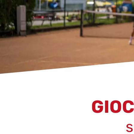
GIOC
s