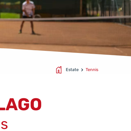
Estate
Tennis
 LAGO
is