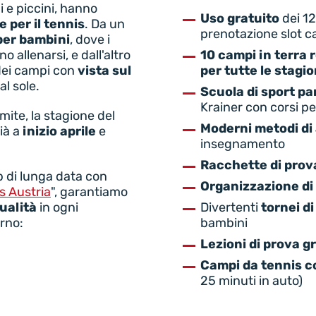
di e piccini, hanno
Uso gratuito
dei 12
 per il tennis
. Da un
prenotazione slot c
er bambini
, dove i
o allenarsi, e dall'altro
10 campi in terra 
 dei campi con
vista sul
per tutte le stagio
 al sole.
Scuola di sport pa
Krainer con corsi pe
mite, la stagione del
Moderni metodi di
ià a
inizio aprile
e
insegnamento
Racchette di prov
p di lunga data con
Organizzazione d
s Austria
", garantiamo
ualità
in ogni
Divertenti
tornei di
orno:
bambini
Lezioni di prova g
Campi da tennis c
25 minuti in auto)