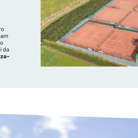
ro
d am
ro
i da
zza-