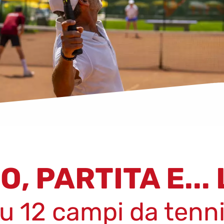
O, PARTITA E...
u 12 campi da tenn