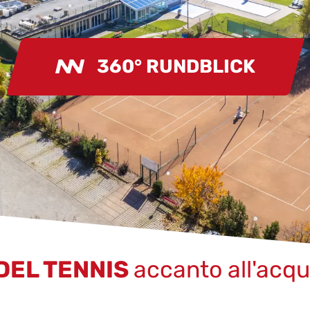
360° RUNDBLICK
 DEL TENNIS
accanto all'acq