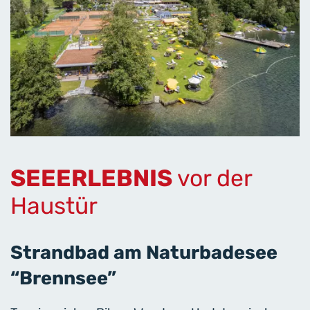
SEEERLEBNIS
vor der
Haustür
Strandbad am Naturbadesee
“Brennsee”