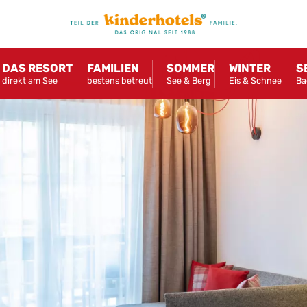
DAS RESORT
FAMILIEN
SOMMER
WINTER
S
direkt am See
bestens betreut
See & Berg
Eis & Schnee
Ba