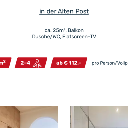
in der Alten Post
ca. 25m², Balkon
Dusche/WC, Flatscreen-TV
2
m
2–4
ab € 112,-
pro Person/Voll