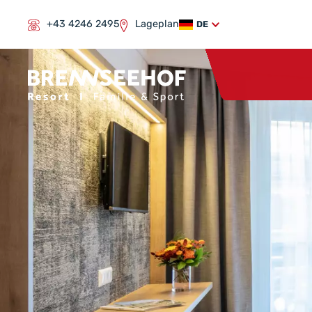
+43 4246 2495
Lageplan
DE