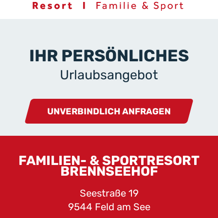
IHR PERSÖNLICHES
Urlaubsangebot
UNVERBINDLICH ANFRAGEN
FAMILIEN- & SPORTRESORT
BRENNSEEHOF
Seestraße 19
9544 Feld am See