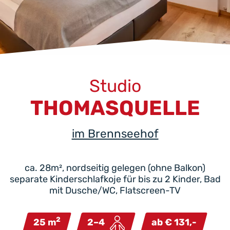
Studio
THOMASQUELLE
im Brennseehof
ca. 28m², nordseitig gelegen (ohne Balkon)
separate Kinderschlafkoje für bis zu 2 Kinder, Bad
mit Dusche/WC, Flatscreen-TV
2
25 m
2–4
ab € 131,-